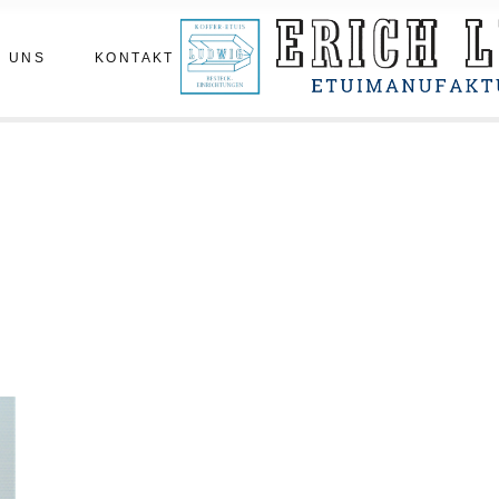
m
Termin vereinbaren
 UNS
KONTAKT
statt
hichte
enberichte
Termin vereinbaren
tatt
hichte
nberichte