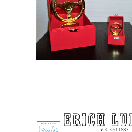
Tresor-Einbauten
Pokale
Etuis