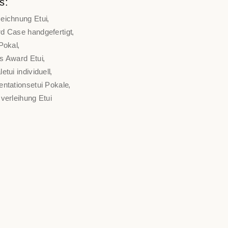
s:
eichnung Etui
d Case handgefertigt
 Pokal
s Award Etui
etui individuell
entationsetui Pokale
verleihung Etui