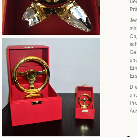
Be
Prä
Jed
mit
Obj
sch
Ges
und
Ei
Ers
Die
und
Pre
Au