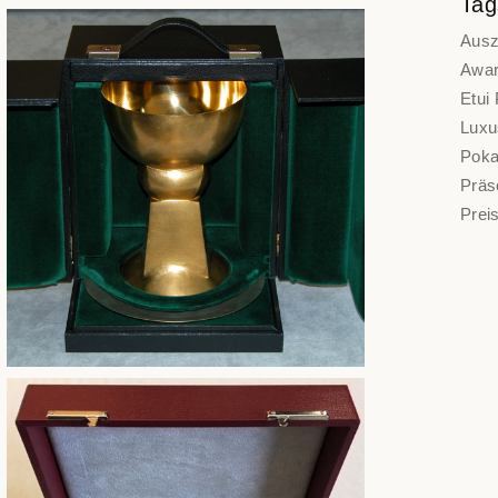
Tag
Ausz
Awar
Etui
Luxu
Pokal
Präs
Preis