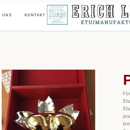
m
Termin vereinbaren
 UNS
KONTAKT
statt
hichte
enberichte
Termin vereinbaren
tatt
hichte
nberichte
Für
Etu
Etu
jew
bie