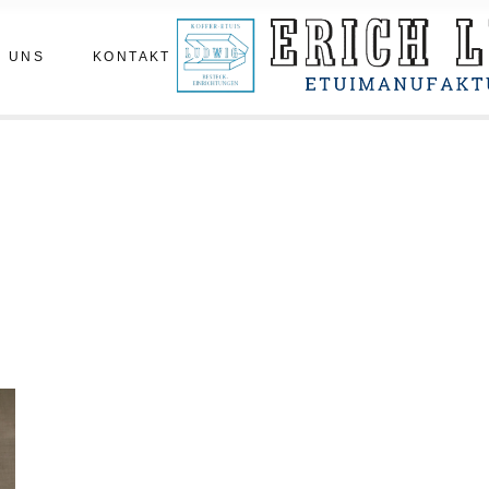
m
Termin vereinbaren
 UNS
KONTAKT
statt
hichte
enberichte
Termin vereinbaren
tatt
hichte
nberichte