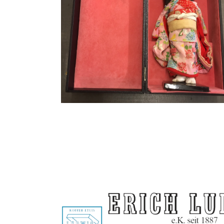
Tresor-Einbauten
Sammler
Etuis