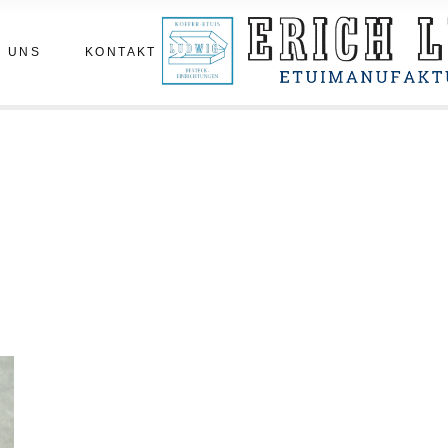
m
Termin vereinbaren
 UNS
KONTAKT
statt
hichte
enberichte
Termin vereinbaren
tatt
hichte
nberichte