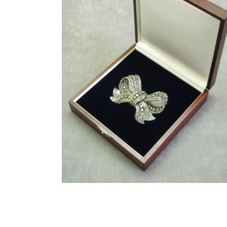
Tresor-Einbauten
Schmuck
Etuis