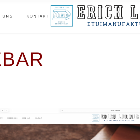
m
Termin vereinbaren
 UNS
KONTAKT
statt
hichte
enberichte
Termin vereinbaren
EBAR
tatt
hichte
nberichte